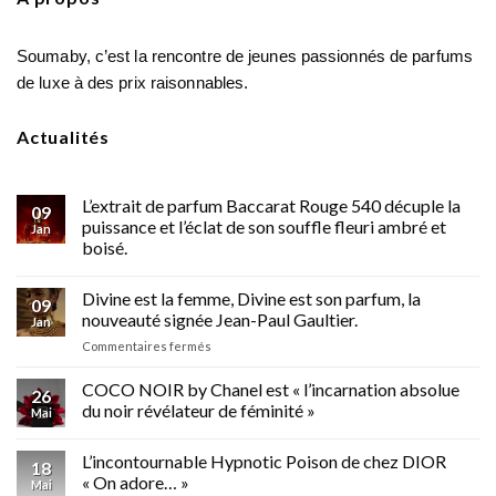
Soumaby, c’est la rencontre de jeunes passionnés de parfums
de luxe à des prix raisonnables.
Actualités
L’extrait de parfum Baccarat Rouge 540 décuple la
09
puissance et l’éclat de son souffle fleuri ambré et
Jan
boisé.
Divine est la femme, Divine est son parfum, la
09
nouveauté signée Jean-Paul Gaultier.
Jan
sur
Commentaires fermés
Divine
est
COCO NOIR by Chanel est « l’incarnation absolue
26
la
du noir révélateur de féminité »
Mai
femme,
Divine
L’incontournable Hypnotic Poison de chez DIOR
est
18
son
« On adore… »
Mai
parfum,