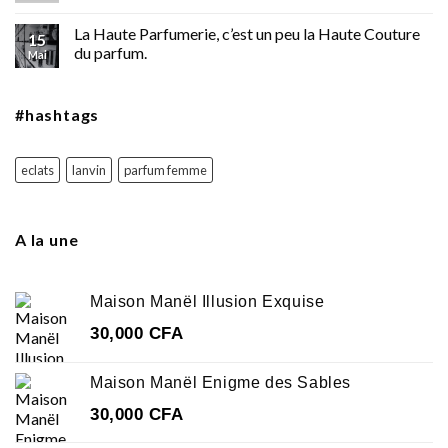
la
La Haute Parfumerie, c’est un peu la Haute Couture
nouveauté
15
du parfum.
signée
Mai
Jean-
Paul
Gaultier.
#hashtags
eclats
lanvin
parfum femme
A la une
Maison Manël Illusion Exquise
30,000
CFA
Maison Manël Enigme des Sables
30,000
CFA