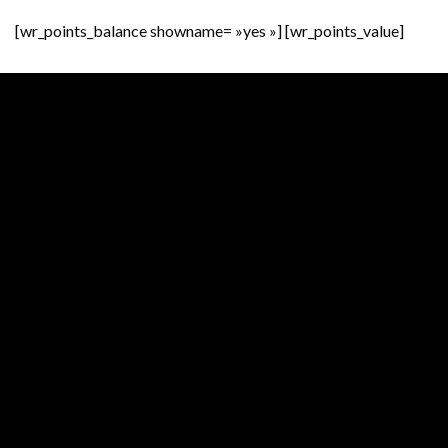
[wr_points_balance showname= »yes »] [wr_points_value]