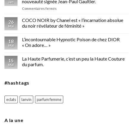
nouveauté signée Jean-Paul Gaultier.
Jan
sur
Commentaires fermés
Divine
est
COCO NOIR by Chanel est « l’incarnation absolue
26
la
du noir révélateur de féminité »
Mai
femme,
Divine
L’incontournable Hypnotic Poison de chez DIOR
est
18
son
« On adore… »
Mai
parfum,
la
La Haute Parfumerie, c’est un peu la Haute Couture
nouveauté
15
du parfum.
signée
Mai
Jean-
Paul
Gaultier.
#hashtags
eclats
lanvin
parfum femme
A la une