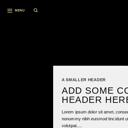
Skip
to
MENU
content
A SMALLER HEADER
ADD SOME C
HEADER HER
Lorem ipsum dolor sit amet, consect
nonummy nibh euismod tincidunt ut
volutpat….