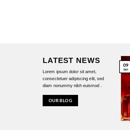
LATEST NEWS
BURBERRY HERO –
09
13
THE NEW
Jan
Juil
Lorem ipsum dolor sit amet,
FRAGRANCE FOR
consectetuer adipiscing elit, sed
MEN
diam nonummy nibh euismod .
Burberry présente Hero, le
premier parfum de
OUR BLOG
Riccardo Tisci pour
Burberry avec Adam
Driver. Un [...]